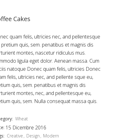
ffee Cakes
nec quam felis, ultricies nec, and pellentesque
, pretium quis, sem. penatibus et magnis dis
rturient montes, nascetur ridiculus mus.
mmodo ligula eget dolor. Aenean massa. Cum
ciis natoque Donec quam felis, ultricies Donec
m felis, ultricies nec, and pellente sque eu,
etium quis, sem. penatibus et magnis dis
rturient montes, nec, and pellentesque eu,
etium quis, sem. Nulla consequat massa quis.
egory:
Wheat
15 Dicembre 2016
te:
gs:
Creative
Design
Modern