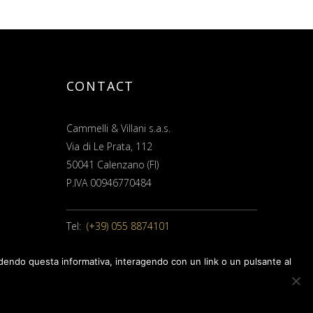
CONTACT
Cammelli & Villani s.a.s.
Via di Le Prata, 112
50041 Calenzano (FI)
P.IVA 00946770484
Tel:
(+39) 055 8874101
hiudendo questa informativa, interagendo con un link o un pulsante al