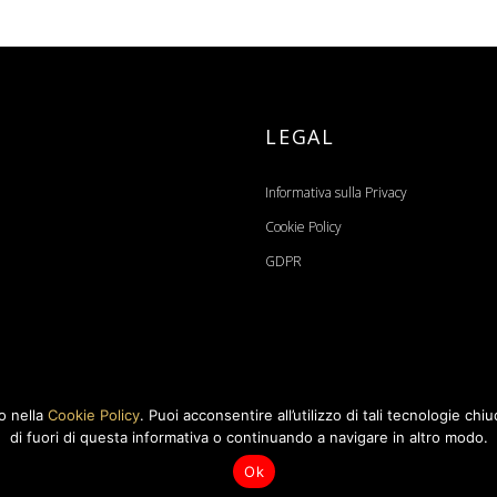
LEGAL
Informativa sulla Privacy
Cookie Policy
GDPR
o nella
Cookie Policy
. Puoi acconsentire all’utilizzo di tali tecnologie c
di fuori di questa informativa o continuando a navigare in altro modo.
Credits
Ok