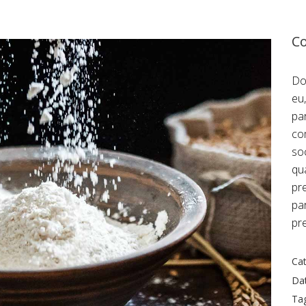
Co
Do
eu
pa
co
so
qua
pr
pa
pr
Cat
Da
Ta